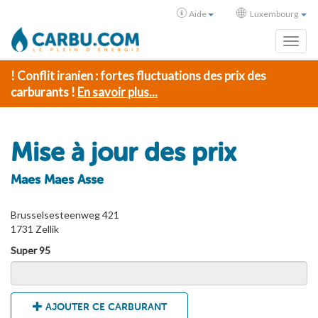
Aide
Luxembourg
Toggl
! Conflit iranien : fortes fluctuations des prix des
carburants !
En savoir plus...
Mise à jour des prix
Maes Maes Asse
Brusselsesteenweg 421
1731 Zellik
Super 95
AJOUTER CE CARBURANT