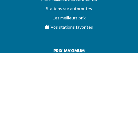
Stations sur autoroutes
Les meilleurs prix
Vos stations favorites
PRIX MAXIMUM
AIDE
Questions & réponses (FAQ)
Conditions générales
Contact
Services aux professionnels