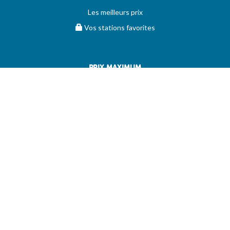
Les meilleurs prix
Vos stations favorites
PRIX MAXIMUM
AIDE
Questions & réponses (FAQ)
Conditions générales
Contact
Services aux professionnels