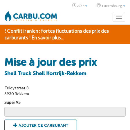
Aide
Luxembourg
Toggl
! Conflit iranien : fortes fluctuations des prix des
carburants !
En savoir plus...
Mise à jour des prix
Shell Truck Shell Kortrijk-Rekkem
Triloystraat 8
8930 Rekkem
Super 95
AJOUTER CE CARBURANT