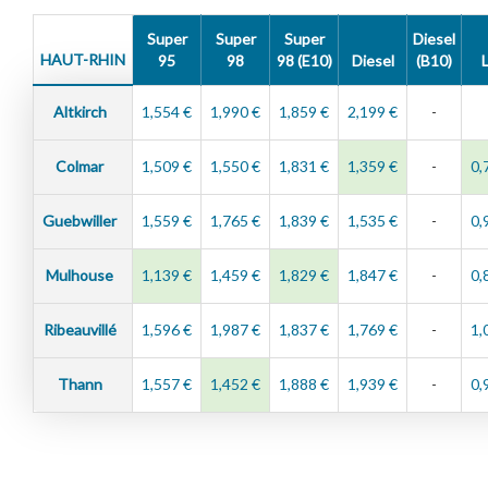
Super
Super
Super
Diesel
HAUT-RHIN
95
98
98 (E10)
Diesel
(B10)
Altkirch
1,554 €
1,990 €
1,859 €
2,199 €
-
Colmar
1,509 €
1,550 €
1,831 €
1,359 €
-
0,
Guebwiller
1,559 €
1,765 €
1,839 €
1,535 €
-
0,
Mulhouse
1,139 €
1,459 €
1,829 €
1,847 €
-
0,
Ribeauvillé
1,596 €
1,987 €
1,837 €
1,769 €
-
1,
Thann
1,557 €
1,452 €
1,888 €
1,939 €
-
0,