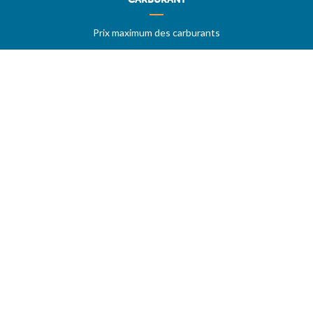
Prix maximum des carburants
Stations sur autoroutes
Les meilleurs prix
Vos stations favorites
PRIX MAXIMUM
AIDE
Questions & réponses (FAQ)
Conditions générales
Contact
Services aux professionnels