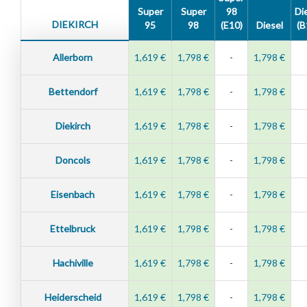
Super
Super
98
Di
DIEKIRCH
95
98
(E10)
Diesel
(B
Allerborn
1,619 €
1,798 €
-
1,798 €
Bettendorf
1,619 €
1,798 €
-
1,798 €
Diekirch
1,619 €
1,798 €
-
1,798 €
Doncols
1,619 €
1,798 €
-
1,798 €
Eisenbach
1,619 €
1,798 €
-
1,798 €
Ettelbruck
1,619 €
1,798 €
-
1,798 €
Hachiville
1,619 €
1,798 €
-
1,798 €
Heiderscheid
1,619 €
1,798 €
-
1,798 €