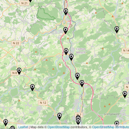
Leaflet
| Map data ©
OpenStreetMap
contributors, ©
OpenStreetMap contributo