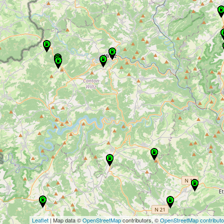
Leaflet
| Map data ©
OpenStreetMap
contributors, ©
OpenStreetMap contributo