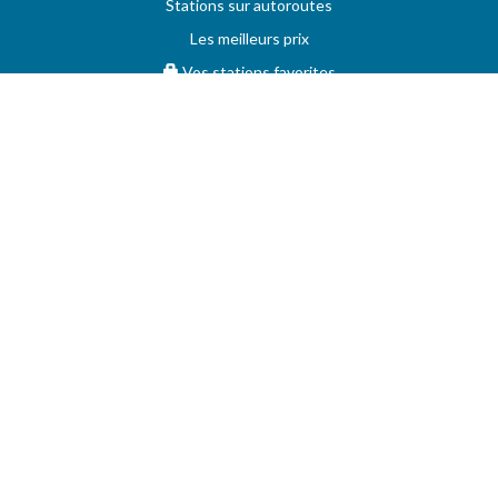
Stations sur autoroutes
Les meilleurs prix
Vos stations favorites
PRIX MAXIMUM
AIDE
Questions & réponses (FAQ)
Conditions générales
Contact
Services aux professionnels