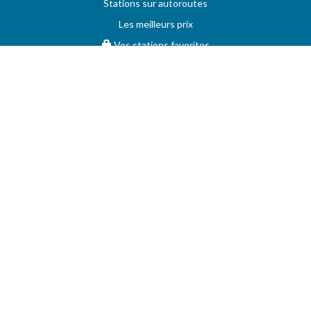
Stations sur autoroutes
Les meilleurs prix
Vos stations favorites
PRIX MAXIMUM
AIDE
Questions & réponses (FAQ)
Conditions générales
Contact
Services aux professionnels