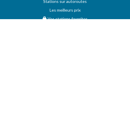
Stations sur autoroutes
Les meilleurs prix
Vos stations favorites
PRIX MAXIMUM
AIDE
Questions & réponses (FAQ)
Conditions générales
Contact
Services aux professionnels