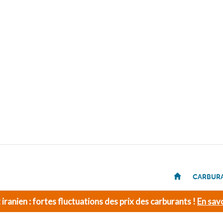
CARBUR
t iranien : fortes fluctuations des prix des carburants !
En savo