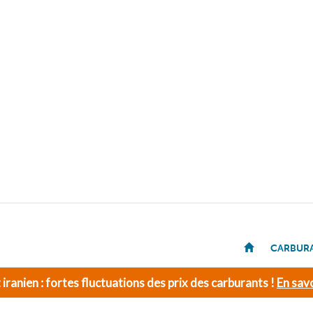
CARBUR
t iranien : fortes fluctuations des prix des carburants !
En savo