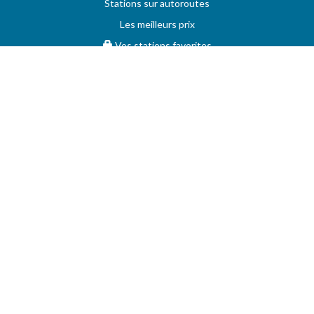
Stations sur autoroutes
Les meilleurs prix
Vos stations favorites
PRIX MAXIMUM
AIDE
Questions & réponses (FAQ)
Conditions générales
Contact
Services aux professionnels