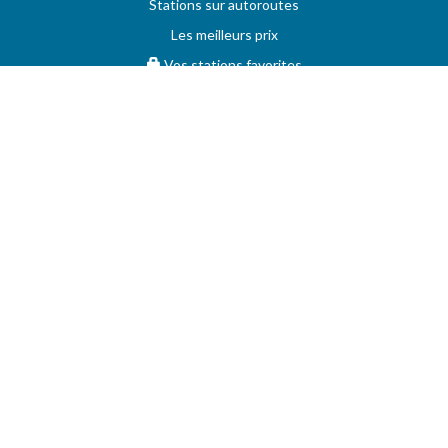
Stations sur autoroutes
Les meilleurs prix
Vos stations favorites
PRIX MAXIMUM
AIDE
Questions & réponses (FAQ)
Conditions générales
Contact
Services aux professionnels