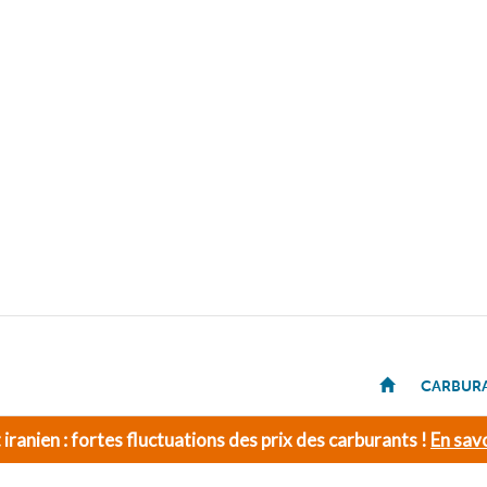
CARBUR
t iranien : fortes fluctuations des prix des carburants !
En savo