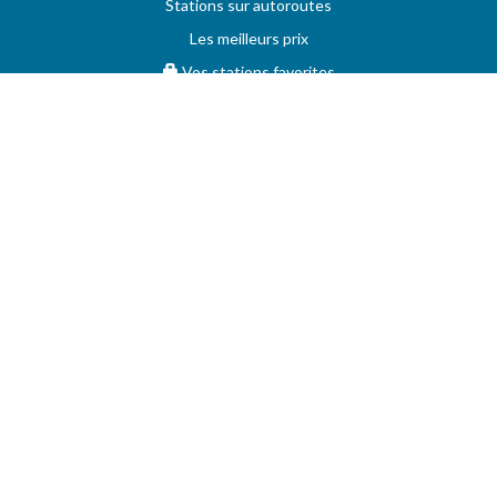
Stations sur autoroutes
Les meilleurs prix
Vos stations favorites
PRIX MAXIMUM
AIDE
Questions & réponses (FAQ)
Conditions générales
Contact
Services aux professionnels