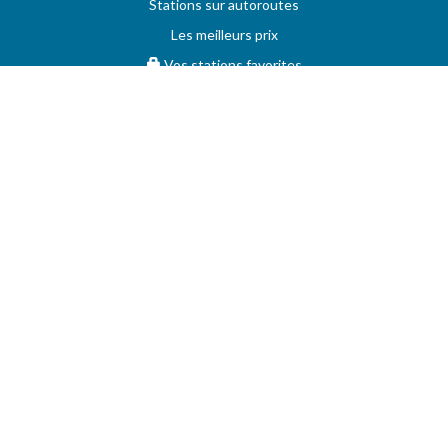
Stations sur autoroutes
Les meilleurs prix
Vos stations favorites
PRIX MAXIMUM
AIDE
Questions & réponses (FAQ)
Conditions générales
Contact
Services aux professionnels