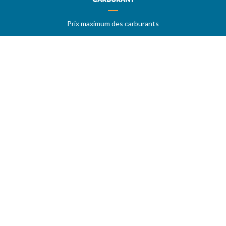
Prix maximum des carburants
Stations sur autoroutes
Les meilleurs prix
Vos stations favorites
PRIX MAXIMUM
AIDE
Questions & réponses (FAQ)
Conditions générales
Contact
Services aux professionnels