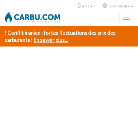
Aide
Luxembourg
Toggl
! Conflit iranien : fortes fluctuations des prix des
carburants !
En savoir plus...