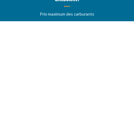
Prix maximum des carburants
Stations sur autoroutes
Les meilleurs prix
Vos stations favorites
PRIX MAXIMUM
AIDE
Questions & réponses (FAQ)
Conditions générales
Contact
Services aux professionnels