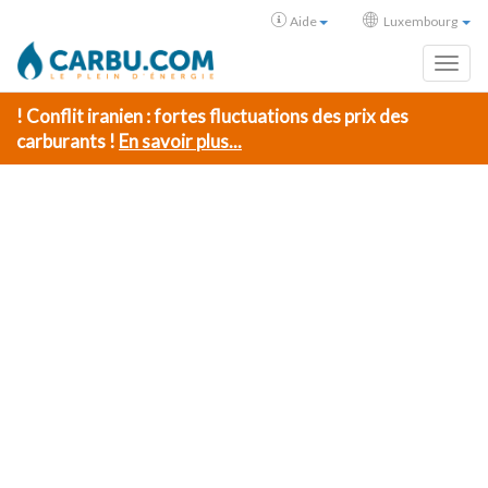
Aide
Luxembourg
Toggl
! Conflit iranien : fortes fluctuations des prix des
carburants !
En savoir plus...