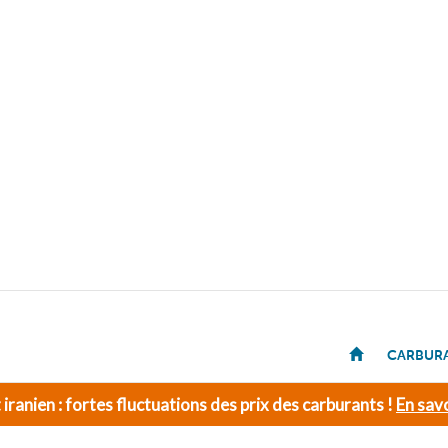
CARBUR
t iranien : fortes fluctuations des prix des carburants !
En savo