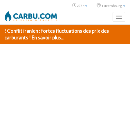
Aide
Luxembourg
Toggl
! Conflit iranien : fortes fluctuations des prix des
carburants !
En savoir plus...