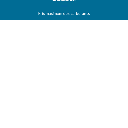
Prix maximum des carburants
Stations sur autoroutes
Les meilleurs prix
Vos stations favorites
PRIX MAXIMUM
AIDE
Questions & réponses (FAQ)
Conditions générales
Contact
Services aux professionnels