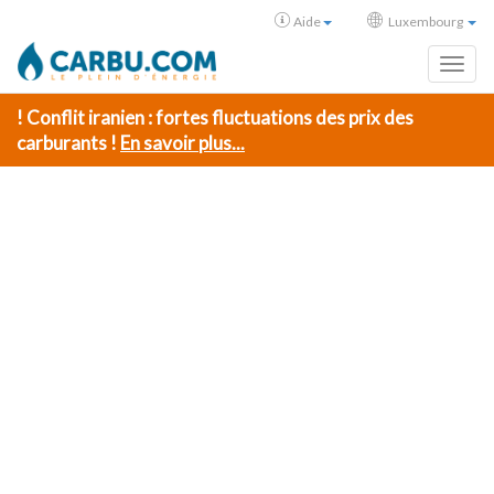
Aide
Luxembourg
Toggl
! Conflit iranien : fortes fluctuations des prix des
carburants !
En savoir plus...