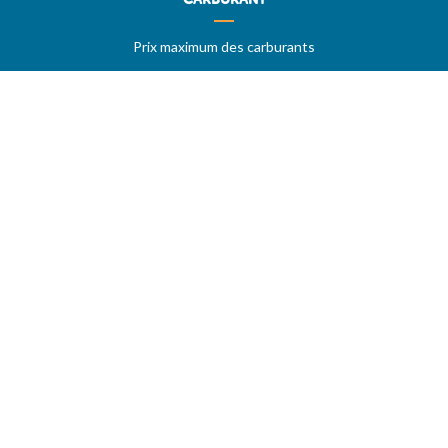
Prix maximum des carburants
Stations sur autoroutes
Les meilleurs prix
Vos stations favorites
PRIX MAXIMUM
AIDE
Questions & réponses (FAQ)
Conditions générales
Contact
Services aux professionnels