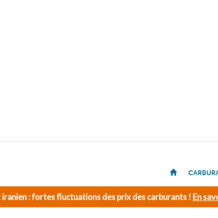
CARBUR
t iranien : fortes fluctuations des prix des carburants !
En savo