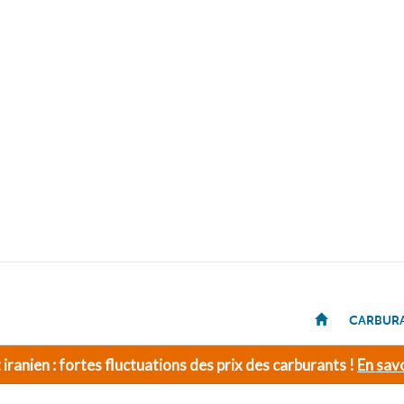
CARBUR
t iranien : fortes fluctuations des prix des carburants !
En savo