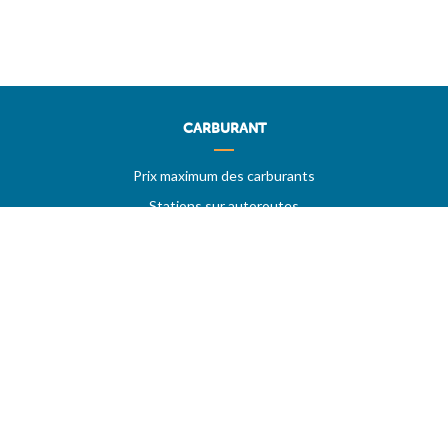
CARBURANT
Prix maximum des carburants
Stations sur autoroutes
Les meilleurs prix
Vos stations favorites
PRIX MAXIMUM
AIDE