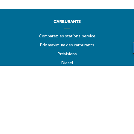
CARBURANTS
Comparez les stations-service
Prix maximum des carburants
Prévisions
Diesel
Super 95 - E10
Super 98
LPG
Stations sur autoroutes
Les meilleurs prix
Vos stations favorites