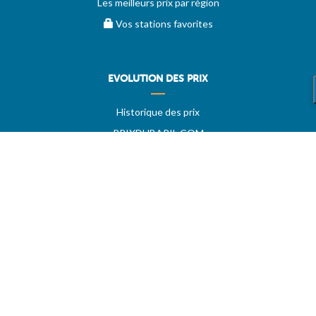
Les meilleurs prix par région
Vos stations favorites
EVOLUTION DES PRIX
Historique des prix
PRIXDUBARIL.COM
AIDE
Questions & Réponses
Conditions générales
Contact
Services aux professionels