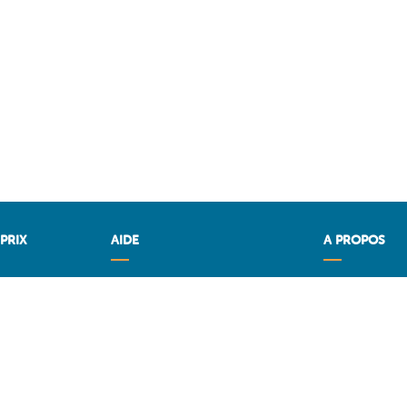
PRIX
AIDE
A PROPOS
x
Questions & Réponses
CARBU.COM
OM
Conditions générales
Fuel Media Ser
Contact
Espace fourni
Services aux professionels