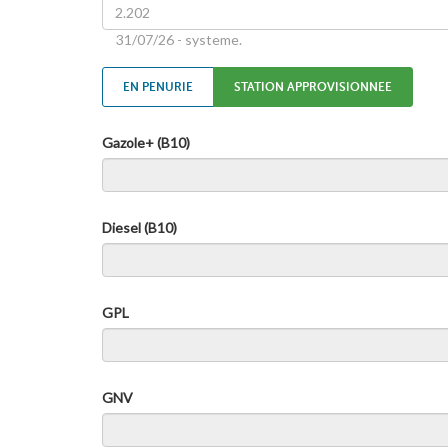
31/07/26 - systeme.
EN PENURIE
STATION APPROVISIONNEE
Gazole+ (B10)
Diesel (B10)
GPL
GNV