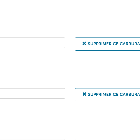
SUPPRIMER CE CARBUR
SUPPRIMER CE CARBUR
Faites le plein au meilleur moment !
Inscrivez-vous gratuitement pour être informé par email avant
chaque changement de prix.
je m'inscris