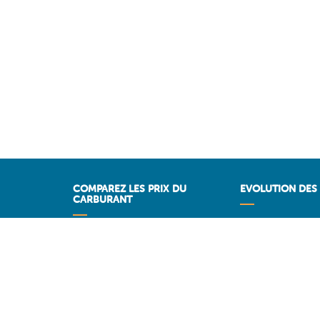
COMPAREZ LES PRIX DU
EVOLUTION DES 
CARBURANT
Historique des pri
Comparez les stations-service
PRIXDUBARIL.C
Stations sur Autoroutes
Les meilleurs prix par région
Vos stations favorites