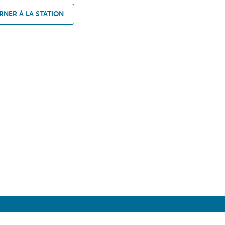
NER À LA STATION
PRIX
AIDE
A PROPOS