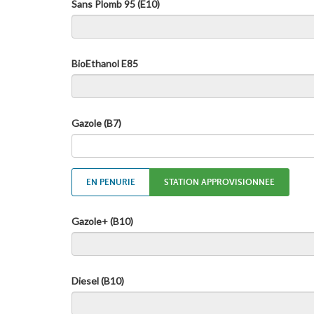
Sans Plomb 95 (E10)
BioEthanol E85
Gazole (B7)
EN PENURIE
STATION APPROVISIONNEE
Gazole+ (B10)
Diesel (B10)