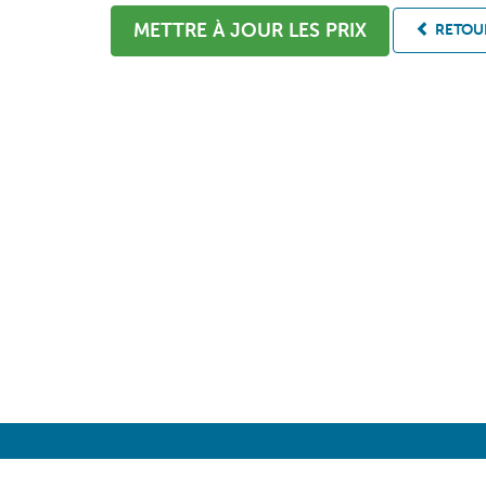
METTRE À JOUR LES PRIX
RETOUR
COMPAREZ LES PRIX DU
EVOLUTION DES 
CARBURANT