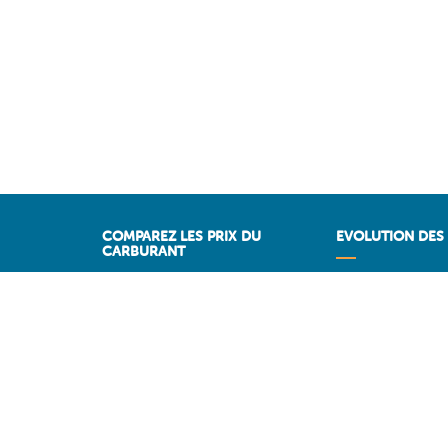
COMPAREZ LES PRIX DU
EVOLUTION DES 
CARBURANT
Historique des pri
Comparez les stations-service
PRIXDUBARIL.C
Stations sur Autoroutes
Les meilleurs prix par région
Vos stations favorites