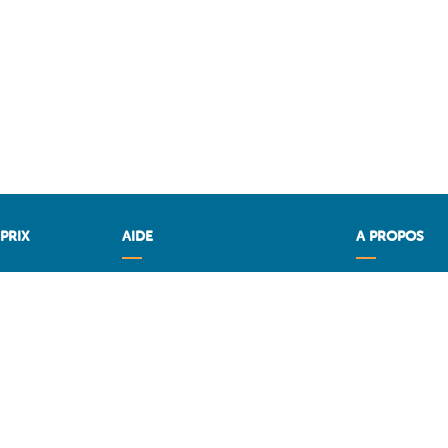
PRIX
AIDE
A PROPOS
x
Questions & Réponses
CARBU.COM
OM
Conditions générales
Fuel Media Ser
Contact
Espace fourni
Services aux professionels