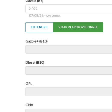
Gazole (B7)
07/08/26 - systeme.
EN PENURIE
STATION APPROVISIONNEE
Gazole+ (B10)
Diesel (B10)
GPL
GNV