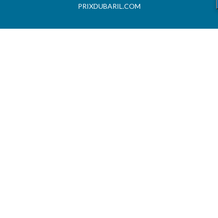
PRIXDUBARIL.COM
AIDE
Questions & Réponses
Conditions générales
Contact
Services aux professionels
A PROPOS
CARBU.COM
Fuel Media Service
Espace fournisseurs