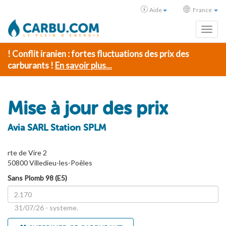
Aide
France
Toggl
! Conflit iranien : fortes fluctuations des prix des
carburants !
En savoir plus...
Mise à jour des prix
Avia SARL Station SPLM
rte de Vire 2
50800 Villedieu-les-Poêles
Sans Plomb 98 (E5)
31/07/26 - systeme.