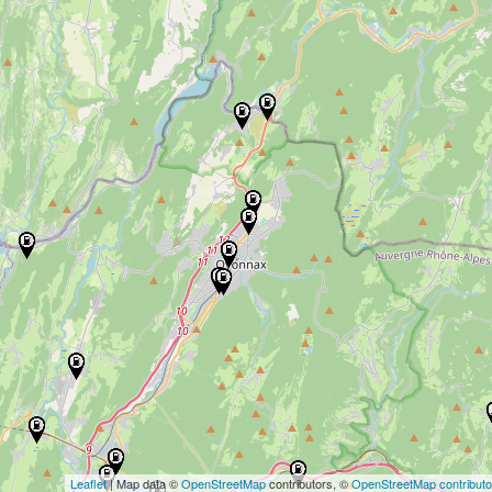
Leaflet
| Map data ©
OpenStreetMap
contributors, ©
OpenStreetMap contributo