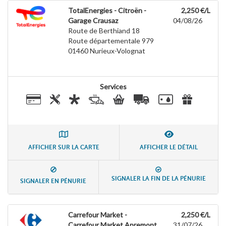
TotalEnergies - Citroën -
2,250 €/L
Garage Crausaz
04/08/26
Route de Berthiand 18
Route départementale 979
01460
Nurieux-Volognat
Services
AFFICHER SUR LA CARTE
AFFICHER LE DÉTAIL
SIGNALER LA FIN DE LA PÉNURIE
SIGNALER EN PÉNURIE
Carrefour Market -
2,250 €/L
Carrefour Market Apremont
31/07/26