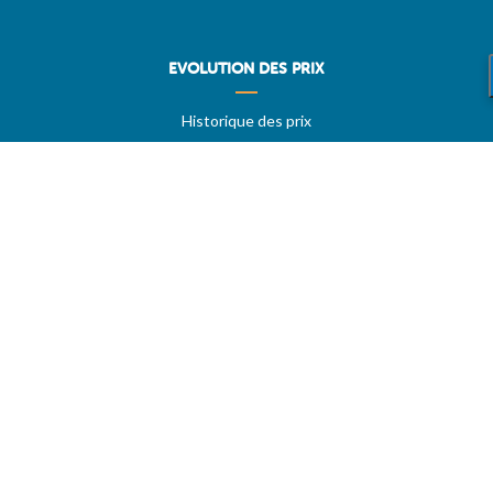
EVOLUTION DES PRIX
Historique des prix
PRIXDUBARIL.COM
AIDE
Questions & Réponses
Conditions générales
Contact
Services aux professionels
A PROPOS