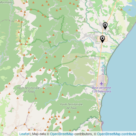
Leaflet
| Map data ©
OpenStreetMap
contributors, ©
OpenStreetMap contributo