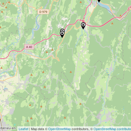
Leaflet
| Map data ©
OpenStreetMap
contributors, ©
OpenStreetMap contributo