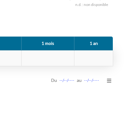
n.d. : non disponible
1 mois
1 an
≡
Du
--/--/----
au
--/--/----