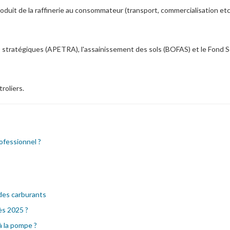
roduit de la raffinerie au consommateur (transport, commercialisation etc.
s stratégiques (APETRA), l'assainissement des sols (BOFAS) et le Fond S
roliers.
rofessionnel ?
 des carburants
ès 2025 ?
à la pompe ?