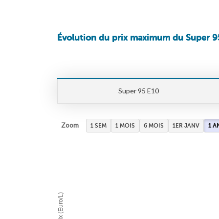
Évolution du prix maximum du Super 9
Super 95 E10
Zoom
1 SEM
1 MOIS
6 MOIS
1ER JANV
1 A