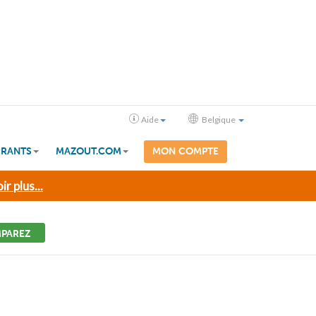
Aide
Belgique
RANTS
MAZOUT.COM
MON COMPTE
ir plus...
PAREZ