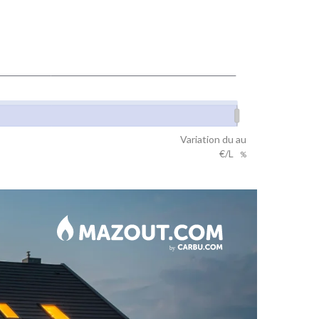
Variation du
au
€/L
%