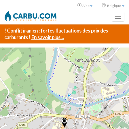
Aide
Belgique
Toggl
! Conflit iranien : fortes fluctuations des prix des
carburants !
En savoir plus...