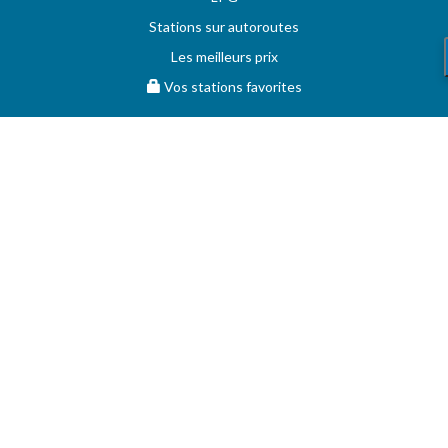
Stations sur autoroutes
Les meilleurs prix
Vos stations favorites
MAZOUT.COM
Comparez et obtenez le meilleur prix sur MAZOUT.COM
Prix maximum du mazout sur MAZOUT.COM
Meilleurs prix sur MAZOUT.COM
Accueil fournisseurs
Vos demandes d'offres
MAZOUT.COM
AIDE