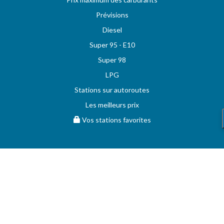
Prévisions
Diesel
Super 95 - E10
Super 98
LPG
Stations sur autoroutes
Les meilleurs prix
Vos stations favorites
MAZOUT.COM
Comparez et obtenez le meilleur prix sur MAZOUT.COM
Prix maximum du mazout sur MAZOUT.COM
Meilleurs prix sur MAZOUT.COM