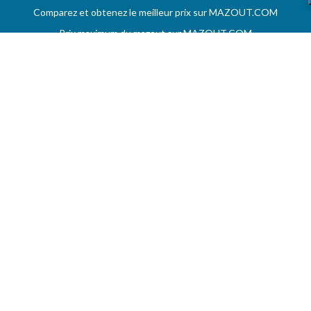
Comparez et obtenez le meilleur prix sur MAZOUT.COM
Prix maximum du mazout sur MAZOUT.COM
Meilleurs prix sur MAZOUT.COM
Accueil fournisseurs
Vos demandes d'offres
MAZOUT.COM
AIDE
Questions & réponses (FAQ)
Conditions générales
Contact
Services aux professionnels