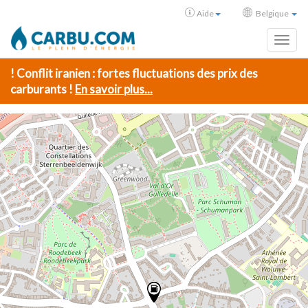
Aide
Belgique
Toggl
! Conflit iranien : fortes fluctuations des prix des
carburants !
En savoir plus...