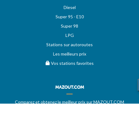
Diesel
Super 95 - E10
Super 98
LPG
Stations sur autoroutes
Les meilleurs prix
Vos stations favorites
MAZOUT.COM
Comparez et obtenez le meilleur prix sur MAZOUT.COM
Prix maximum du mazout sur MAZOUT.COM
Meilleurs prix sur MAZOUT.COM
Accueil fournisseurs