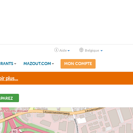
Aide
Belgique
RANTS
MAZOUT.COM
MON COMPTE
ir plus...
PAREZ