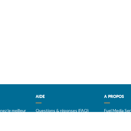
AIDE
A PROPOS
ez le meilleur
Questions & réponses (FAQ)
Fuel Media Ser
T.COM
Conditions générales
mazout sur
Contact