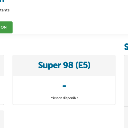
tants
ION
Super 98 (E5)
-
Prix non disponible