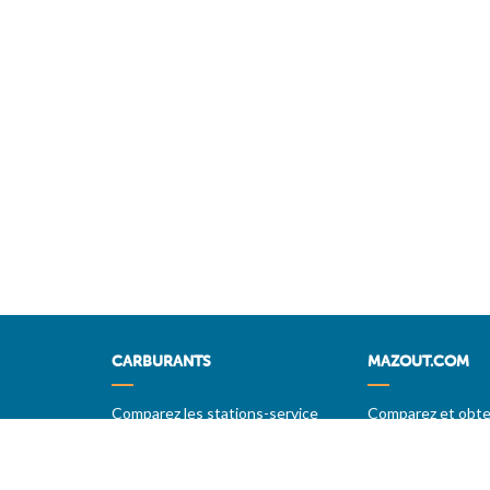
CARBURANTS
MAZOUT.COM
Comparez les stations-service
Comparez et obten
prix sur MAZOU
Prix maximum des carburants
Prix maximum du 
Prévisions
MAZOUT.COM