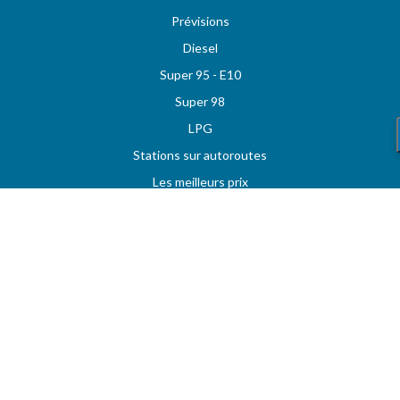
Prévisions
Diesel
Super 95 - E10
Super 98
LPG
Stations sur autoroutes
Les meilleurs prix
Vos stations favorites
MAZOUT.COM
Comparez et obtenez le meilleur prix sur MAZOUT.COM
Prix maximum du mazout sur MAZOUT.COM
Meilleurs prix sur MAZOUT.COM