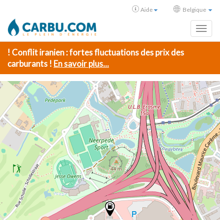
Aide
Belgique
Toggl
! Conflit iranien : fortes fluctuations des prix des
carburants !
En savoir plus...