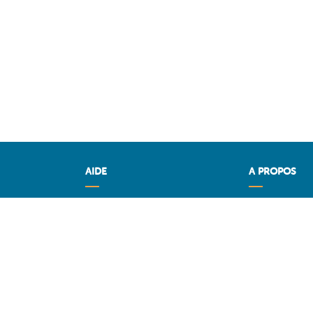
AIDE
A PROPOS
ez le meilleur
Questions & réponses (FAQ)
Fuel Media Ser
T.COM
Conditions générales
mazout sur
Contact
Services aux professionnels
urs