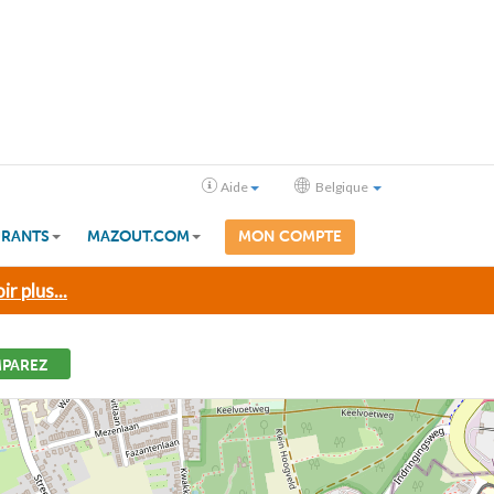
Aide
Belgique
RANTS
MAZOUT.COM
MON COMPTE
ir plus...
PAREZ