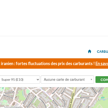
CARBU
t iranien : fortes fluctuations des prix des carburants !
En savo
Aucune carte de carburant
COM