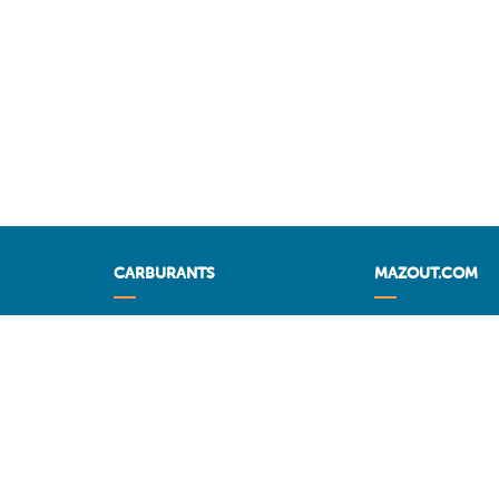
CARBURANTS
MAZOUT.COM
Comparez les stations-service
Comparez et obten
prix sur MAZOU
Prix maximum des carburants
Prix maximum du 
Prévisions
MAZOUT.COM
Diesel
Meilleurs prix sur
Super 95 - E10
MAZOUT.COM
Super 98
Accueil fournisse