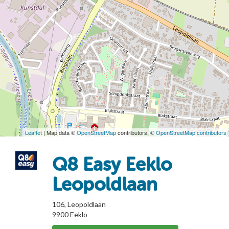
Leaflet
| Map data ©
OpenStreetMap
contributors, ©
OpenStreetMap contributors
Q8 Easy Eeklo
Leopoldlaan
106, Leopoldlaan
9900
Eeklo