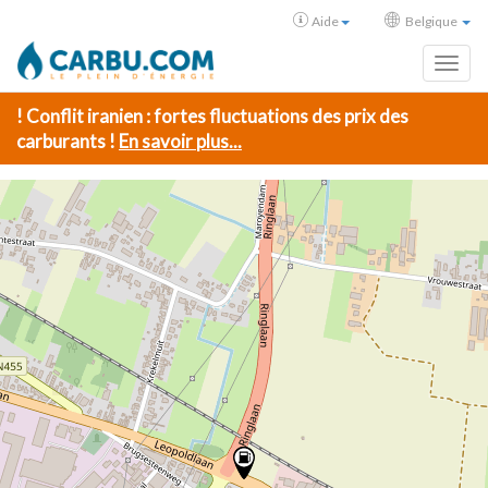
Aide
Belgique
Toggl
! Conflit iranien : fortes fluctuations des prix des
carburants !
En savoir plus...