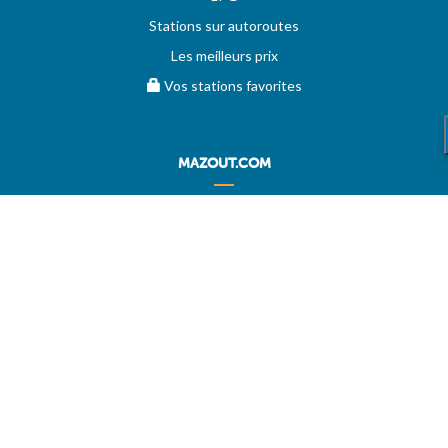
Stations sur autoroutes
Les meilleurs prix
Vos stations favorites
MAZOUT.COM
Comparez et obtenez le meilleur prix sur MAZOUT.COM
Prix maximum du mazout sur MAZOUT.COM
Meilleurs prix sur MAZOUT.COM
Accueil fournisseurs
Vos demandes d'offres
MAZOUT.COM
AIDE