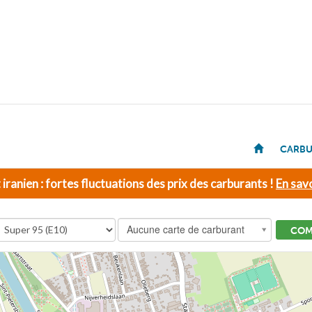
CARBU
t iranien : fortes fluctuations des prix des carburants !
En savo
Aucune carte de carburant
COM