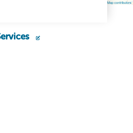
Leaflet
| Map data ©
OpenStreetMap
contributors, ©
OpenStreetMap contributors
Services