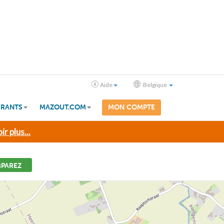
Aide
Belgique
RANTS
MAZOUT.COM
MON COMPTE
ir plus...
PAREZ