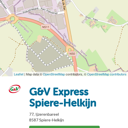
Leaflet
| Map data ©
OpenStreetMap
contributors, ©
OpenStreetMap contributors
G&V Express
Spiere-Helkijn
77, Ijzerenbareel
8587
Spiere-Helkijn