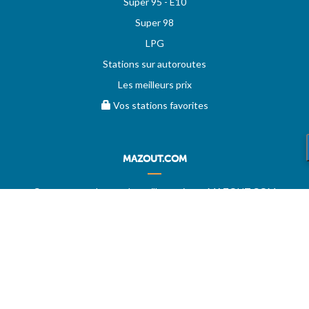
Super 95 - E10
Super 98
LPG
Stations sur autoroutes
Les meilleurs prix
Vos stations favorites
MAZOUT.COM
Comparez et obtenez le meilleur prix sur MAZOUT.COM
Prix maximum du mazout sur MAZOUT.COM
Meilleurs prix sur MAZOUT.COM
Accueil fournisseurs
Vos demandes d'offres
MAZOUT.COM