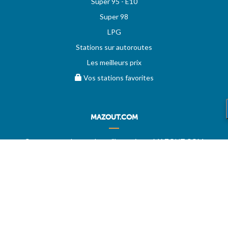
Super 95 - E10
Super 98
LPG
Stations sur autoroutes
Les meilleurs prix
Vos stations favorites
MAZOUT.COM
Comparez et obtenez le meilleur prix sur MAZOUT.COM
Prix maximum du mazout sur MAZOUT.COM
Meilleurs prix sur MAZOUT.COM
Accueil fournisseurs
Vos demandes d'offres
MAZOUT.COM