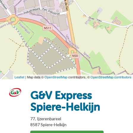
Leaflet
| Map data ©
OpenStreetMap
contributors, ©
OpenStreetMap contributors
G&V Express
Spiere-Helkijn
77, Ijzerenbareel
8587
Spiere-Helkijn