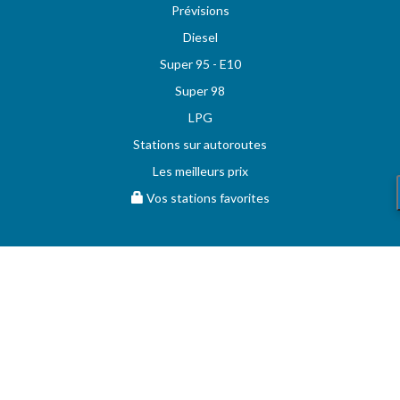
Prévisions
Diesel
Super 95 - E10
Super 98
LPG
Stations sur autoroutes
Les meilleurs prix
Vos stations favorites
MAZOUT.COM
Comparez et obtenez le meilleur prix sur MAZOUT.COM
Prix maximum du mazout sur MAZOUT.COM
Meilleurs prix sur MAZOUT.COM
Accueil fournisseurs