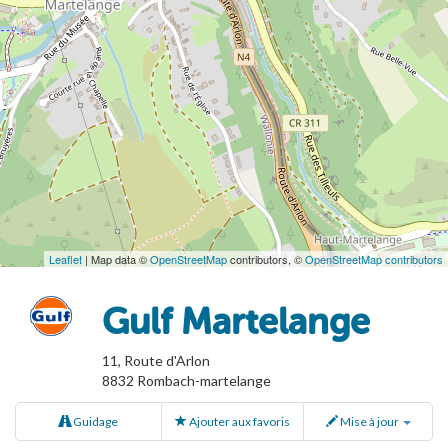
Leaflet
| Map data ©
OpenStreetMap
contributors, ©
OpenStreetMap contributors
Gulf Martelange
11, Route d'Arlon
8832
Rombach-martelange
Guidage
Ajouter aux favoris
Mise à jour